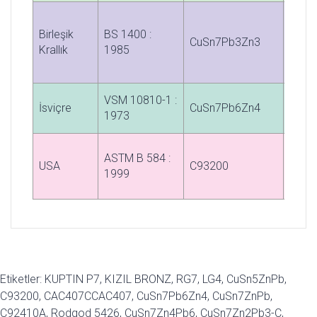
Birleşik
BS 1400 :
CuSn7Pb3Zn3
LG4
Krallık
1985
VSM 10810-1 :
İsviçre
CuSn7Pb6Zn4
Rg 7
1973
ASTM B 584 :
USA
C93200
C932
1999
Etiketler: KUPTIN P7, KIZIL BRONZ, RG7, LG4, CuSn5ZnPb,
C93200, CAC407CCAC407, CuSn7Pb6Zn4, CuSn7ZnPb,
C92410A, Rodgod 5426, CuSn7Zn4Pb6, CuSn7Zn2Pb3-C,