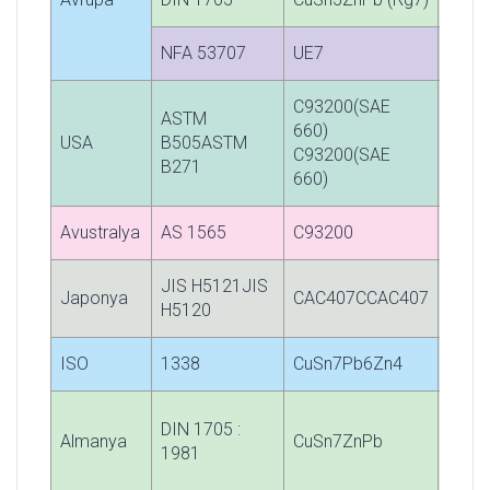
NFA 53707
UE7
-
C93200(SAE
ASTM
660)
USA
B505ASTM
-
C93200(SAE
B271
660)
Avustralya
AS 1565
C93200
-
JIS H5121JIS
Japonya
CAC407CCAC407
-
H5120
ISO
1338
CuSn7Pb6Zn4
-
DIN 1705 :
Almanya
CuSn7ZnPb
2.10
1981