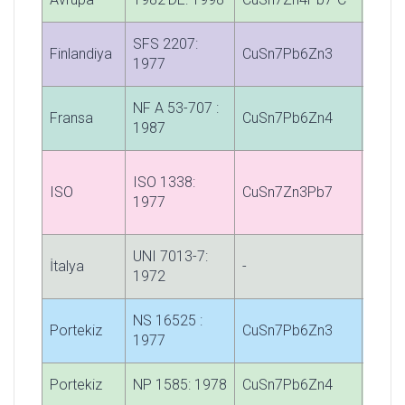
SFS 2207:
Finlandiya
CuSn7Pb6Zn3
-
1977
NF A 53-707 :
Fransa
CuSn7Pb6Zn4
-
1987
ISO 1338:
ISO
CuSn7Zn3Pb7
-
1977
UNI 7013-7:
İtalya
-
-
1972
NS 16525 :
Portekiz
CuSn7Pb6Zn3
-
1977
Portekiz
NP 1585: 1978
CuSn7Pb6Zn4
-