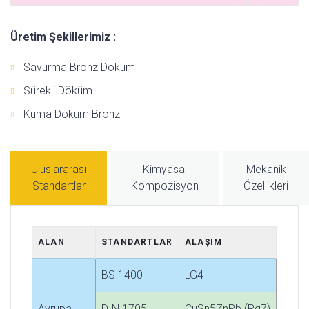
Üretim Şekillerimiz :
Savurma Bronz Döküm
Sürekli Döküm
Kuma Döküm Bronz
Uluslararası
Kimyasal
Mekanik
Standartlar
Kompozisyon
Özellikleri
ALAN
STANDARTLAR
ALAŞIM
KOD
BS 1400
LG4
-
Avrupa
DIN 1705
CuSn5ZnPb (Rg7)
-