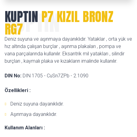
KUPTIN
KUPTIN
P7 KIZIL BRONZ
RG7
Deniz suyuna ve aşınmaya dayanıklıdır. Yataklar , orta yük ve
hız altında çalışan burçlar , aşınma plakaları , pompa ve
vana parçalarında kullanılır. Eksantrik mil yatakları , silindir
burçları , kaymalı plaka ve kızakların imalinde kullanılır.
DIN No:
DIN 1705 - CuSn7ZPb - 2.1090
Özellikleri :
Deniz suyuna dayanıklıdır.
Aşınmaya dayanıklıdır.
Kullanım Alanları :