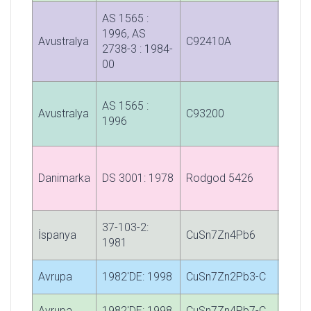
AS 1565 :
1996, AS
Avustralya
C92410A
C924
2738-3 : 1984-
00
AS 1565 :
Avustralya
C93200
C932
1996
Danimarka
DS 3001: 1978
Rodgod 5426
5426
37-103-2:
İspanya
CuSn7Zn4Pb6
C-35
1981
Avrupa
1982'DE: 1998
CuSn7Zn2Pb3-C
CC49
Avrupa
1982'DE: 1998
CuSn7Zn4Pb7-C
CC49