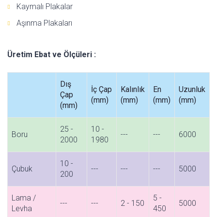
Kaymalı Plakalar
Aşınma Plakaları
Üretim Ebat ve Ölçüleri :
Dış
İç Çap
Kalınlık
En
Uzunluk
Çap
(mm)
(mm)
(mm)
(mm)
(mm)
25 -
10 -
Boru
---
---
6000
2000
1980
10 -
Çubuk
---
---
---
5000
200
Lama /
5 -
---
---
2 - 150
5000
Levha
450