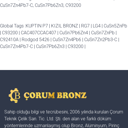
CuSn7Zn4Pb7-C, CuSn7Pb6Zn3, C93200
Global Tags :
KUPTIN P7
|
KIZIL BRONZ
|
RG7
|
LG4
|
CuSn5ZnPb
|
C93200
|
CAC407CCAC407
|
CuSn7Pb6Zn4
|
CuSn7ZnPb
|
C92410A
|
Rodgod 5426
|
CuSn7Zn4Pb6
|
CuSn7Zn2Pb3-C
|
CuSn7Zn4Pb7-C
|
CuSn7Pb6Zn3
|
C93200
|
Sahip olduğu bilgi ve tecrübesini, 2006 yılında kurulan Çorum
Teknik Çelik San. Tic. Ltd. Şti. den alan ve farklı döküm
yöntemlerinde uzmanlaşmış olup Bronz, Alüminyum, Pirinç