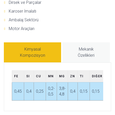
Dirsek ve Parçalar
Karoser İmalatı
Ambalaj Sektörü
Motor Araçları
Kimyasal
Mekanik
Kompozisyon
Özellikleri
FE
SI
CU
MN
MG
ZN
TI
DIĞER
AL
0,2-
3,8-
0,45
0,4
0,25
0,4
0,15
0,15
Kala
0,5
4,8